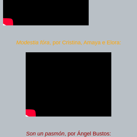
Modestia fóra
, por Cristina, Amaya e Elora:
Son un pasmón
, por Ángel Bustos: