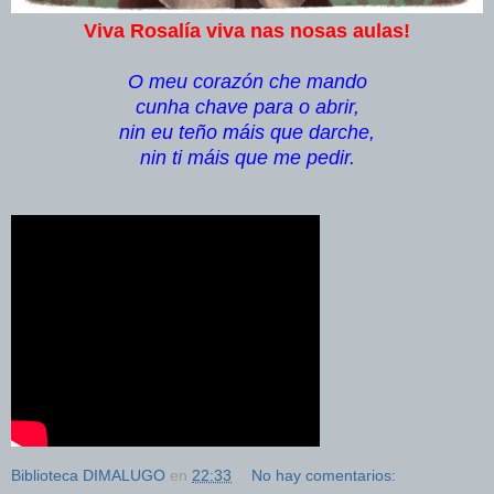
Viva Rosalía viva nas nosas aulas!
O meu corazón che mando
cunha chave para o abrir,
nin eu teño máis que darche,
nin ti máis que me pedir.
Biblioteca DIMALUGO
en
22:33
No hay comentarios: