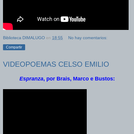
Biblioteca DIMALUGO
en
18:55
No hay comentarios:
Compartir
VIDEOPOEMAS CELSO EMILIO
Espranza
, por Brais, Marco e Bustos: