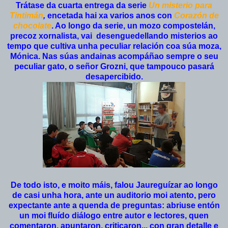
Trátase da cuarta entrega da serie
Un misterio para
Tintimán
,
encetada hai xa varios anos con
Corazón de
chocolate
. Ao longo da serie, un mozo compostelán,
precoz xornalista, vai desenguedellando misterios ao
tempo que cultiva unha peculiar relación coa súa moza,
Mónica. Nas súas andainas acompáñao sempre o seu
peculiar gato, o señor Grozni, que tampouco pasará
desapercibido.
De todo isto, e moito máis, falou Jaureguízar ao longo
de casi unha hora, ante un auditorio moi atento, pero
expectante ante a quenda de preguntas: abriuse entón
un moi fluído diálogo entre autor e lectores, quen
comentaron, apuntaron, criticaron... con gran detalle e