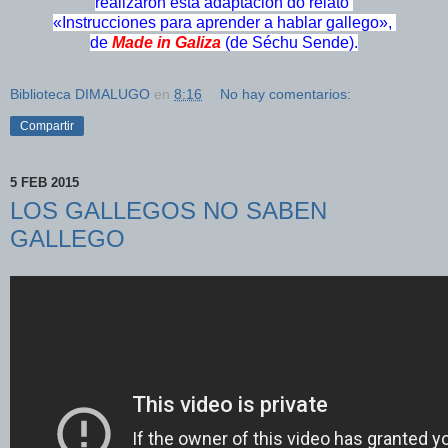
realizaron esta adaptación do relato
«Instrucciones para aprender a hablar gallego»,
de
Made in Galiza
(de Séchu Sende).
Biblioteca DIMALUGO
en
8:16
No hay comentarios:
Compartir
5 FEB 2015
LOS GALLEGOS NO SABEN
GALLEGO