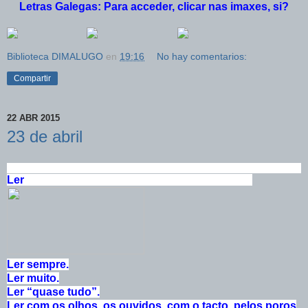
Letras Galegas: Para acceder, clicar nas imaxes, si?
Biblioteca DIMALUGO
en
19:16
No hay comentarios:
Compartir
22 ABR 2015
23 de abril
Ler
Ler sempre.
Ler muito.
Ler “quase tudo”.
Ler com os olhos, os ouvidos, com o tacto, pelos poros