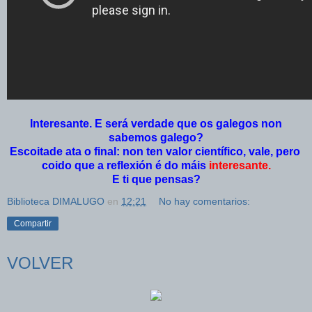
Interesante. E será verdade que os galegos non
sabemos galego?
Escoitade ata o final: non ten valor científico, vale, pero
coido que a reflexión é do máis
interesante.
E ti que pensas?
Biblioteca DIMALUGO
en
12:21
No hay comentarios:
Compartir
VOLVER