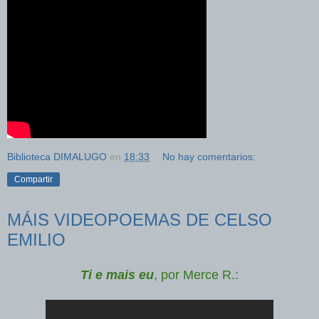
Biblioteca DIMALUGO
en
18:33
No hay comentarios:
Compartir
MÁIS VIDEOPOEMAS DE CELSO
EMILIO
Ti e mais eu
, por Merce R.: