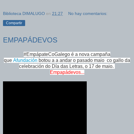
Biblioteca DIMALUGO
en
21:27
No hay comentarios:
Compartir
EMPAPÁDEVOS
#EmpápateCoGalego é a nova campaña
que
Afundación
botou a a andar o pasado maio co gallo da
celebración do Día das Letras, o 17 de maio.
Empapádevos...